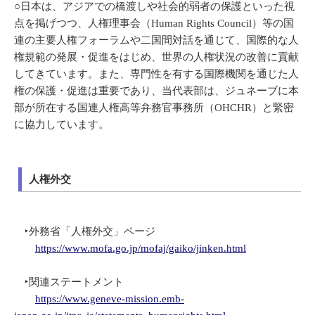
○日本は、アジアでの橋渡しや社会的弱者の保護といった視
点を掲げつつ、人権理事会（Human Rights Council）等の国
連の主要人権フォーラムや二国間対話を通じて、国際的な人
権規範の発展・促進をはじめ、世界の人権状況の改善に貢献
してきています。また、専門性を有する国際機関を通じた人
権の保護・促進は重要であり、当代表部は、ジュネーブに本
部が所在する国連人権高等弁務官事務所（OHCHR）と緊密
に協力しています。
人権外交
‣外務省「人権外交」ページ
https://www.mofa.go.jp/mofaj/gaiko/jinken.html
‣関連ステートメント
https://www.geneve-mission.emb-