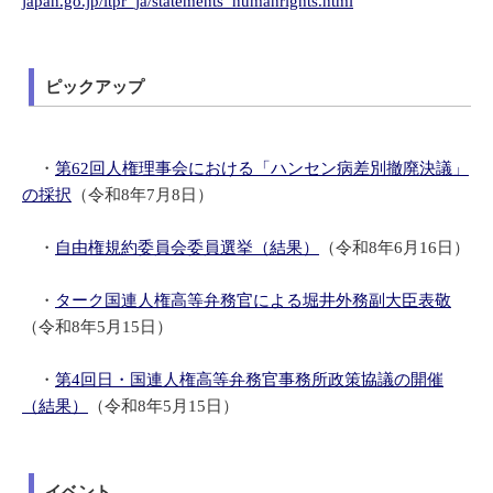
japan.go.jp/itpr_ja/statements_humanrights.html
ピックアップ
・
第62回人権理事会における「ハンセン病差別撤廃決議」
の採択
（令和8年7月8日）
・
自由権規約委員会委員選挙（結果）
（令和8年6月16日）
・
ターク国連人権高等弁務官による堀井外務副大臣表敬
（令和8年5月15日）
・
第4回日・国連人権高等弁務官事務所政策協議の開催
（結果）
（令和8年5月15日）
イベント