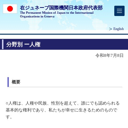
在ジュネーブ国際機関日本政府代表部
The Permanent Mission of Japan to the International
Organizations in Geneva
English
分野別 ー人権
令和8年7月8日
概要
○人権は、人種や民族、性別を超えて、誰にでも認められる
基本的な権利であり、私たちが幸せに生きるためのもので
す。