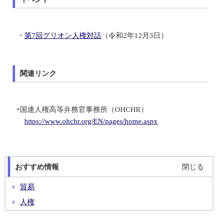
・
第7回グリオン人権対話
（令和2年12月3日）
関連リンク
‣国連人権高等弁務官事務所（OHCHR）
https://www.ohchr.org/EN/pages/home.aspx
おすすめ情報
閉じる
貿易
人権
人道