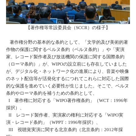
【著作権等常設委員会（SCCR）の様子】
著作権分野の基本的な条約として、「文学的及び美術的著
作物の保護に関するベルヌ条約（ベルヌ条約）」や「実演
家、レコード製作者及び放送機関の保護に関する国際条約
（ローマ条約）」が、WIPOの設立前にも存在していました
が、デジタル化・ネットワーク化の進展により、音楽や映像
のネット配信等が活発化するにつれてこれらに対応した国際
的な保護を進めていく必要性が生じました。そこで、ベルヌ
条約やローマ条約を補うための条約として、
I 著作権に対応する「WIPO著作権条約」（WCT：1996年
採択）、
II レコード製作者、実演家の権利に対応する「WIPO実
演・レコード条約」（WPPT：1996年採択）、
III 視聴覚実演に関する北京条約（北京条約：2012年採