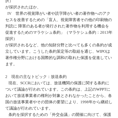
択）
が採択されたほか、
IV 世界の視覚障がい者や読字障がい者の著作物へのアク
セスを改善するための「盲人、視覚障害者その他の印刷物の
判読に 障害のある者が発行された著作物を利用する機会を
促進するためのマラケシュ条約」（マラケシュ条約：2013年
採択）
が採択されるなど、他の知財分野と比べても多くの条約が成
立しています。こうした条約策定等の取組を通じ、WIPOは
著作権分野における国際的な調和の取れた保護を促進してい
ます。
2 現在の主なトピック：放送条約
現在、SCCRにおいては、放送機関の保護に関する条約に
ついて議論が行われています。この条約は、上記のWPPTに
おいて放送事業者の権利が対象とされなかったことから、各
国の放送事業者やその団体の要望により、1998年から継続し
て議論が行われています。
条約を採択するための「外交会議」の開催に向けて、保護