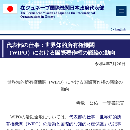
在ジュネーブ国際機関日本政府代表部
The Permanent Mission of Japan to the International
Organizations in Geneva
English
代表部の仕事：世界知的所有権機関
（WIPO）における国際著作権の議論の動向
令和4年7月26日
世界知的所有権機関（WIPO）における国際著作権の議論の
動向
寺坂 公佑 一等書記官
WIPOの活動全般については、
代表部の仕事「世界知的所
有権機関（WIPO）の活動と国際的な知的財産保護」の記事