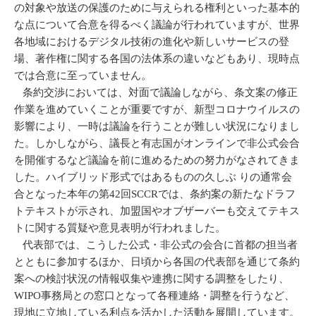
の対象や放送の保護のために与えられる権利といった基本的
な点について合意を得るべく議論が行われていますが、世界
各地域におけるデジタル技術の進化や新しいサービスの登
場、著作権に関する各国の法体系の違いなどもあり、現時点
では合意に至っていません。
条約交渉においては、対面で議論しながら、条文案の修正
作業を進めていくことが重要ですが、新型コロナウイルスの
影響により、一時は議論を行うことが難しい状況になりまし
た。しかしながら、議長と有志国がオンラインで非公式会合
を開催するなど議論を前に進めるための努力がなされてきま
した。ハイブリッド形式ではあるものの久しぶ りの通常会
合となった本年の第42回SCCRでは、条約案の新たなドラフ
トテキストが示され、加盟国やオブザーバーも交えてテキス
トに関する質疑や意見表明が行われました。
代表部では、こうした公式・非公式の会合に首都の担当者
とともに参加するほか、日頃から各国の代表部を通じて条約
案への検討状況の情報収集や連携に関する調整をしたり、
WIPO事務局との窓口となって各種連絡・調整を行うなど、
現地に立地している利点を活かした活動を展開しています。