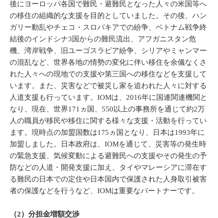
後にヨーロッパ各国で難民・避難民となった人々の米国等へ
の移住の組織的な支援を目的としていました。その後、ハン
ガリー動乱やチェコ・スロバキアでの紛争、ベトナム戦争終
結後のインドシナ3国からの難民流出、アフガニスタン危
機、湾岸戦争、旧ユーゴスラビア紛争、シリアやミャンマー
の混乱など、世界各地の情勢の変化に伴い移住を余儀なくさ
れた人々への現地での支援や第三国への移住などを支援して
います。また、災害などで被災し家を追われた人々に対する
人道支援も行っています。IOMは、2016年に国連関連機関と
なり、現在、世界171ヵ国、550以上の事務所を通じて約2万
人の職員が移民や移住に関する様々な支援・活動を行ってい
ます。現時点の加盟国数は175ヵ国となり、日本は1993年に
加盟しました。日本政府は、IOMを通じて、災害等の発生時
の緊急支援、気候変動による避難民への支援やその発生の予
防などの人道・開発支援に加え、タイやマレーシアに滞在す
る難民の日本での定住や日本国内で保護された人身取引被害
者の保護などを行うなど、IOMは重要なパートナーです。
（2）分担金増額交渉