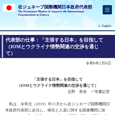
在ジュネーブ国際機関日本政府代表部
The Permanent Mission of Japan to the International
Organizations in Geneva
English
代表部の仕事：「主張する日本」を目指して
（IOMとウクライナ情勢関連の交渉を通じ
て）
令和6年2月6日
「主張する日本」を目指して
（IOMとウクライナ情勢関連の交渉を通じて）
北野 恭央 一等書記官
私は、令和元（2019）年11月から在ジュネーブ国際機関日
本政府代表部に赴任し、移住と人道に関する国連機関に加