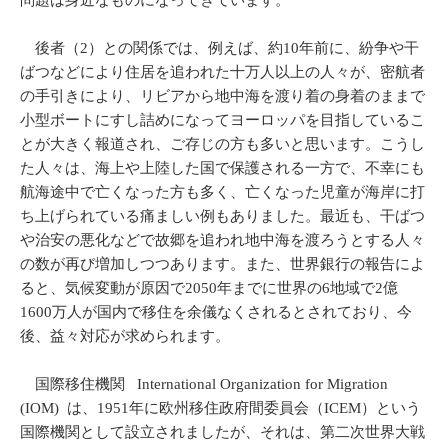
問題は身近なものになってきています。
後者（2）との関係では、例えば、約10年前に、紛争や干
ばつなどにより住居を追われた十万人以上の人々が、密航者
の手引きにより、リビアから地中海を渡り着の身着のままで
小型ボートにすし詰めになってヨーロッパを目指しているこ
とが大きく報道され、ご存じの方も多いと思います。こうし
た人々は、海上や上陸した国で保護される一方で、不幸にも
航海途中で亡くなった方も多く、亡くなった児童が海岸に打
ち上げられている痛ましい例もありました。最近も、干ばつ
や治安の悪化などで故郷を追われ地中海を渡ろうとする人々
の数が再び増加しつつあります。また、世界銀行の報告によ
ると、気候変動が原因で2050年までに世界の6地域で2億
1600万人が国内で移住を余儀なくされるとされており、今
後、益々対応が求められます。
国際移住機関 International Organization for Migration
(IOM) は、1951年に欧州移住政府間委員会（ICEM）という
国際機関として設立されましたが、それは、第二次世界大戦