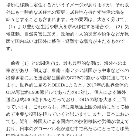
場所に移動し定住するというイメージがありますが、それ以
外にも一時的な居住地の変更、居住地を持たず生活の場を
転々とすることも含まれます。その要因は、大きく分けて、
（1）より豊かな生活や収入を求め移住する場合や、（2）気
候変動、自然災害に加え、政治的・人的災害や紛争などが原
因で国内或いは国外に移住・避難する場合が主たるもので
す。
前者（1）との関係では、最も典型的な例は、海外への出
稼ぎがあり、例えば、東南・南アジア諸国から中東などへの
出稼ぎ者による送金額は国家のGDPの2割から3割に達してい
ます。世界的に見るとOECDによると、2017年の世界全体の
ODA額は約1900億ドルであったのに対し、個人による海外
送金は約4300億ドルとなっており、ODAの額を大きく上回
っています。これからも、特に発展途上国の経済にとって極
めて重要な役割を担っていくと思います。また、日本におい
ても、近年、外国人による国内での技術移転や労働が増えて
おり、日本のグローバル化が進む中で私たちにとっても移民