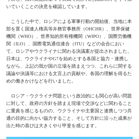
いていくことの決意を確認しています。
こうした中で、ロシアによる軍事行動の開始後、当地に本
部を置く国連人権高等弁務官事務所（OHCHR）、世界保健
機関（WHO）、世界知的所有権機関（WIPO）、国際労働機
関（ILO）、国際電気通信連合（ITU）などの会合におい
て、ロシアやウクライナに関わる決議案が提出されました。
日本は、ウクライナやG7を始めとする各国と協力・連携し
ながら、上記の我が国の立場を踏まえつつ、これらに関する
議論や決議等における文言上の貢献や、各国の理解を得るた
めの働きかけなどを行いました。
ロシア・ウクライナ問題という政治的にも関心が高い問題
に対して、政府の方針を踏まえ現場で交渉などに関わること
に重責を感じるものの、ウクライナや主要国と連携しつつ共
通の目的に向かい協力すること、そして方針に沿った成果が
出た時の喜びは大きくやり甲斐を感じます。