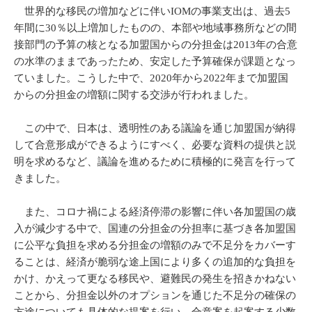
世界的な移民の増加などに伴いIOMの事業支出は、過去5
年間に30％以上増加したものの、本部や地域事務所などの間
接部門の予算の核となる加盟国からの分担金は2013年の合意
の水準のままであったため、安定した予算確保が課題となっ
ていました。こうした中で、2020年から2022年まで加盟国
からの分担金の増額に関する交渉が行われました。
この中で、日本は、透明性のある議論を通じ加盟国が納得
して合意形成ができるようにすべく、必要な資料の提供と説
明を求めるなど、議論を進めるために積極的に発言を行って
きました。
また、コロナ禍による経済停滞の影響に伴い各加盟国の歳
入が減少する中で、国連の分担金の分担率に基づき各加盟国
に公平な負担を求める分担金の増額のみで不足分をカバーす
ることは、経済が脆弱な途上国により多くの追加的な負担を
かけ、かえって更なる移民や、避難民の発生を招きかねない
ことから、分担金以外のオプションを通じた不足分の確保の