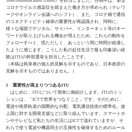
Telecommunication Union）を担当しました。任期中は、新型
コロナウイルス感染症を踏まえた働き方が求められ（テレワ
ークやオンライン会議へのシフト）、また、コロナ禍で通信
のコネクティビティ確保の重要性が再認識され、同時に、
様々な場面でデジタル、サイバー、インターネット等のキー
ワードが取り上げられる機会が増えたため、これらの動向を
フォローすべく、慌ただしく、あっという間に時間が経過し
たように感じます。こうした私の赴任生活で最も印象深い経
験はITUの幹部選挙を担当したことです。
（本稿は執筆者の個人的見解を示すものであり、日本政府の
見解を示すものではありません。）
1 重要性が高まりつつあるITU
はじめに、ITUについて簡単に御紹介します。ITUのミッ
ションは、「ICTで世界をつなぐこと」です。そのために、
電波や衛星軌道の国際的な分配、電気通信技術の標準化、途
上国に対する開発支援などに取り組んでいます。スマートホ
ンやテレビなど私たちの生活にはICTで溢れていますが、そ
れらで使う電波や機器同士の互換性を確保するためのルール