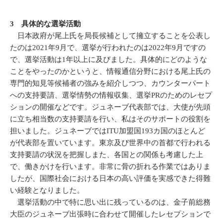
3 具体的な選挙活動
日本政府が尾上氏を局長候補として擁立することを公表し
たのは2021年9月で、選挙が行われたのは2022年9月ですの
で、選挙活動は1年以上に及びました。具体的にどのような
ことをやったのかというと、情報通信分野における尾上氏の
専門的知見等候補者の強みを紹介しつつ、カウンターパート
への支持要請、選挙情勢の情報収集、選挙PRのためのレセプ
ションの開催などです。ジュネーブ代表部では、大使が先頭
に立ち相当数の支持要請を行い、私はそのサポートの役割を
担いました。ジュネーブではITU加盟国193カ国のほとんど
が代表部を置いています。東京及び世界中の首都で行われる
支持要請の状況を把握しまた、各国との関係も考慮した上
で、働きかけを行います。非常に骨の折れる作業ではありま
したが、国際社会における日本の高い評価を実感できた得難
い経験となりました。
選挙活動の中で特に思い出に残っているのは、金子前総務
大臣のジュネーブ出張時に合わせて開催したレセプションで