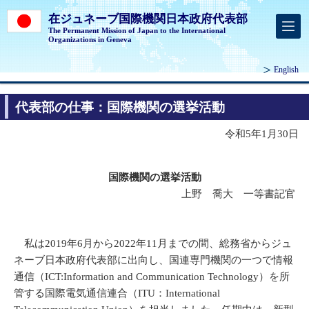
在ジュネーブ国際機関日本政府代表部
The Permanent Mission of Japan to the International
Organizations in Geneva
English
代表部の仕事：国際機関の選挙活動
令和5年1月30日
国際機関の選挙活動
上野 喬大 一等書記官
私は2019年6月から2022年11月までの間、総務省からジュ
ネーブ日本政府代表部に出向し、国連専門機関の一つで情報
通信（ICT:Information and Communication Technology）を所
管する国際電気通信連合（ITU：International