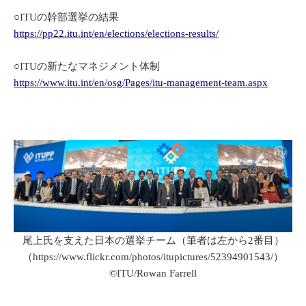
○ITUの幹部選挙の結果
https://pp22.itu.int/en/elections/elections-results/
○ITUの新たなマネジメント体制
https://www.itu.int/en/osg/Pages/itu-management-team.aspx
尾上氏を支えた日本の選挙チーム（筆者は左から2番目）
（https://www.flickr.com/photos/itupictures/52394901543/）
©ITU/Rowan Farrell