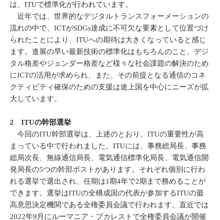
は、ITUで標準化が行われています。
近年では、世界的なデジタルトランスフォーメーションの
流れの中で、ICTがSDGs達成に不可欠な要素として位置づけ
られたことにより、ITUへの期待は大きくなっていると感じ
ます。進展の早い最新技術の標準化はもちろんのこと、デジ
タル格差やジェンダー格差など様々な社会課題の解決のため
にICTの活用が求められ、また、その前提となる通信のコネ
クティビティ確保のための支援は途上国を中心にニーズが拡
大しています。
2 ITUの幹部選挙
今回のITU幹部選挙は、上述のとおり、ITUの重要性が高
まっている中で行われました。ITUには、事務総局長、事務
総局次長、無線通信局長、電気通信標準化局長、電気通信開
発局長の5つの幹部ポストがあります。それぞれ個別に行わ
れる選挙で選出され、任期は1期4年で2期まで務めることが
できます。選挙はITUの全構成国の代表が参加するITUの最
高意思決定機関である全権委員会議で行われます。直近では
2022年9月にルーマニア・ブカレストで全権委員会議が開催