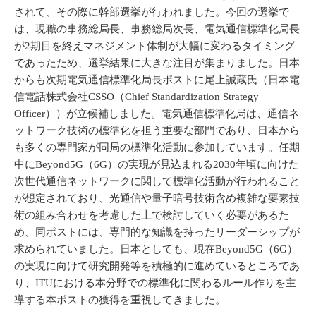
されて、その際に幹部選挙が行われました。今回の選挙で
は、現職の事務総局長、事務総局次長、電気通信標準化局長
が2期目を終えマネジメント体制が大幅に変わるタイミング
であったため、選挙結果に大きな注目が集まりました。日本
からも次期電気通信標準化局長ポストに尾上誠蔵氏（日本電
信電話株式会社CSSO（Chief Standardization Strategy
Officer））が立候補しました。電気通信標準化局は、通信ネ
ットワーク技術の標準化を担う重要な部門であり、日本から
も多くの専門家が同局の標準化活動に参加しています。任期
中にBeyond5G（6G）の実現が見込まれる2030年頃に向けた
次世代通信ネットワークに関して標準化活動が行われること
が想定されており、光通信や量子暗号技術含め複雑な要素技
術の組み合わせを考慮した上で検討していく必要があるた
め、同ポストには、専門的な知識を持ったリーダーシップが
求められていました。日本としても、現在Beyond5G（6G）
の実現に向けて研究開発等を積極的に進めているところであ
り、ITUにおける本分野での標準化に関わるルール作りを主
導する本ポストの獲得を重視してきました。