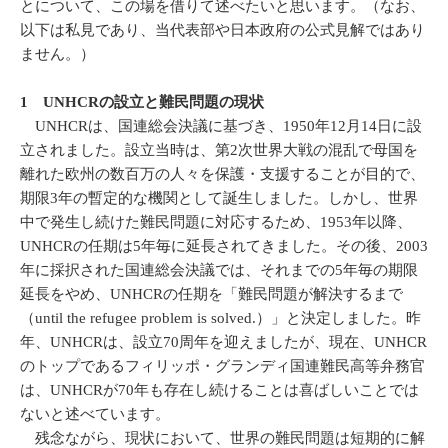
とについて、この場を借りて述べたいと思います。（なお、
以下は私見であり、当代表部や日本政府の公式見解ではあり
ません。）
1 UNHCRの設立と難民問題の現状
UNHCRは、国連総会決議に基づき、1950年12月14日に設
立されました。設立当時は、第2次世界大戦の混乱で母国を
離れた欧州の数百万の人々を保護・支援することが目的で、
期限3年の暫定的な機関として誕生しました。しかし、世界
中で発生し続けた難民問題に対応するため、1953年以降、
UNHCRの任期は5年毎に延長されてきました。その後、2003
年に採択された国連総会決議では、それまでの5年毎の期限
延長をやめ、UNHCRの任期を「難民問題が解決するまで
（until the refugee problem is solved.）」と決定しました。昨
年、UNHCRは、設立70周年を迎えましたが、現在、UNHCR
のトップであるフィリッポ・グランディ国連難民高等弁務官
は、UNHCRが70年も存在し続けることは喜ばしいことでは
ないと述べています。
残念ながら、現状において、世界の難民問題は短期的に解