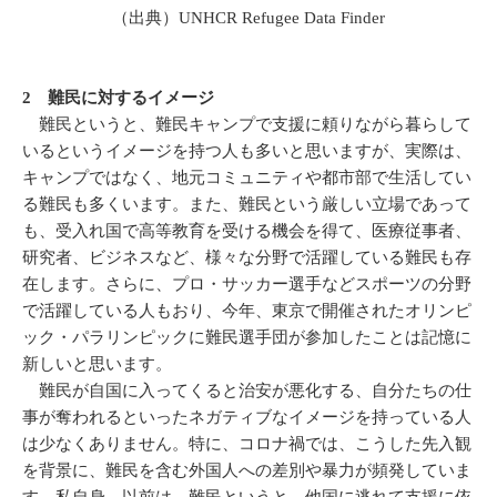
（出典）UNHCR Refugee Data Finder
2 難民に対するイメージ
難民というと、難民キャンプで支援に頼りながら暮らして
いるというイメージを持つ人も多いと思いますが、実際は、
キャンプではなく、地元コミュニティや都市部で生活してい
る難民も多くいます。また、難民という厳しい立場であって
も、受入れ国で高等教育を受ける機会を得て、医療従事者、
研究者、ビジネスなど、様々な分野で活躍している難民も存
在します。さらに、プロ・サッカー選手などスポーツの分野
で活躍している人もおり、今年、東京で開催されたオリンピ
ック・パラリンピックに難民選手団が参加したことは記憶に
新しいと思います。
難民が自国に入ってくると治安が悪化する、自分たちの仕
事が奪われるといったネガティブなイメージを持っている人
は少なくありません。特に、コロナ禍では、こうした先入観
を背景に、難民を含む外国人への差別や暴力が頻発していま
す。私自身、以前は、難民というと、他国に逃れて支援に依