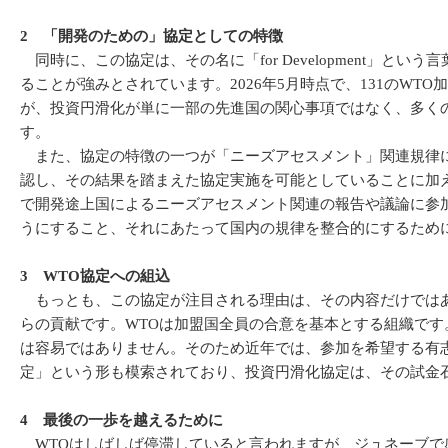
2 「開発のための」協定としての特徴
同時に、この協定は、その名に「for Development
ることが強みとされています。2026年5月時点で、131のW
が、投資円滑化が単に一部の先進国の関心事項ではなく、多く
す。
また、協定の特徴の一つが「ニーズアセスメント」関連規律に
認し、その結果を踏まえた協定実施を可能としていることに加
で開発途上国によるニーズアセスメント関連の報告や議論に参
うにすること、それにあたって国内の規律を整合的にするため
3 WTO協定への組込
もっとも、この協定が注目される理由は、その内容だけではあ
らの貢献です。WTOは加盟国全員の合意を基本とする組織です
は容易ではありません。そのため近年では、参加を希望する有
定」という形も模索されており、投資円滑化協定は、その試金
4 最後の一歩を越えるために
WTOはしばしば停滞していると言われますが、ジュネーブで