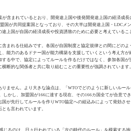
」という言葉が含まれているとおり、開発途上国や後発開発途上国の経済
TO加盟国が共同提案国となっており、その大半は開発途上国・LDC
の途上国が自国の経済成長や投資誘致のために必要と考えているこ
含まれる仕組みです。各国が自国制度と協定規律との間にどのよ
え、能力のあるドナー国が能力構築を支援していくという考え方が
加する中で、協定によってルールを作るだけではなく、参加各国が
に横断的な関係者と共に取り組むことの重要性が強調されています
りません。より大きな論点は、「WTOでどのように新しいルール
。しかし、加盟国が166に達する現在、その166カ国全てが合意で
志国が先行してルールを作りWTO協定への組込みによって発効させ
石とも言われています。
感じるのは、日々行われている「次の時代のルール」を模索する地