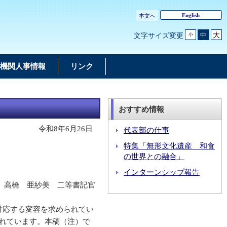
English
本文へ
大
中
文字サイズ変更
小
機関人事情報
リンク
おすすめ情報
令和8年6月26日
代表部の仕事
特集「無形文化遺産 和食
の世界との融合」
インターンシップ報告
高橋 亜紗美 二等書記官
対応する変容を求められてい
れています。本稿（注）で