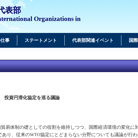
代表部
ternational Organizations in
の仕事
ステートメント
代表部関連イベント
国際
投資円滑化協定を巡る議論
多角的貿易体制の礎としての役割を維持しつつ、国際経済環境の変化に
であり、従来のWTO協定にとどまらない分野についても議論が行わ