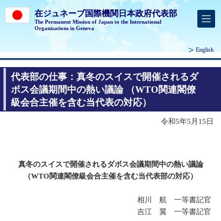
在ジュネーブ国際機関日本政府代表部
The Permanent Mission of Japan to the International
Organizations in Geneva
English
代表部の仕事：真冬のスイスで開催されるダ
ボス会議期間中の熱い議論 （WTO関連閣僚
級会合主催を含む当代表の対応）
令和5年5月15日
真冬のスイスで開催されるダボス会議期間中の熱い議論
（WTO関連閣僚級会合主催を含む当代表部の対応）
相川 航 一等書記官
吉江 翼 一等書記官