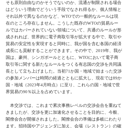
そも原則自由なのかそうでないのか、流通が制限される場合
はどういう理由でどういう手段でなされ得るか、個人情報と
それ以外で異なるのかなど、WTOでの一般的なルールは現
在のところ存在しません。こうした既存のWTOの貿易ルー
ルではカバーされていない領域について、共通のルールが形
成されれば、世界的に電子商取引等が拡大する中で、取引や
貿易の安定性を実現すると同時に、我が国を含む各国の経済
成長にも貢献することができます。その中で、2019年、我が
国は、豪州、シンガポールとともに、WTOにおいて電子商
取引等に関する新たなルールをつくる有志国の交渉を共同議
長として立ち上げました。当初71か国・地域で始まった交渉
の参加メンバーは時間の経過とともに拡大し、現在では89か
国・地域（2023年4月時点）に至り、これらの国・地域で世
界貿易の90％以上を占めています。
本交渉では、これまで累次事務レベルの交渉会合を重ねて
きましたが、交渉を更に加速化させることを目的に、今般、
閣僚会合が開催されました。閣僚会合の準備は多岐にわたり
ます。招待国やアジェンダに加え、会場（レストラン）の確