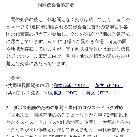
同閣僚会合参加者
閣僚会合の後も、休む間もなく交渉は続いており、毎月ジ
ュネーブで1週間弱開催される交渉会合に首都の交渉官や各
国の代表部の担当官が参加し、交渉の進展と早期の合意形成
に尽力しています。WTOには様々な異なる立場・考えの国
や地域が存在していますが、電子商取引等という新たな成長
分野でのルール策定に向け、各国・地域が相互の違いを乗り
越えて交渉にあたっています。
（参考）
•共同議長国閣僚声明（
和文仮訳（PDF）
／
英文（PDF）
）
•共同プレス発表（
和文仮訳（PDF）
／
英文（PDF）
）
2 ダボス会議のための事前・当日のロジスティック対応
ダボスは、国際空港のあるチューリヒから車で2時間以上
かかるスイス・アルプスの山岳地帯に位置し、大都市からの
アクセスが良い場所とは決して言えません。当代表部がある