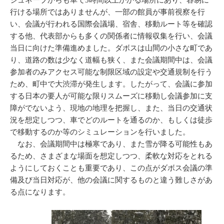
ジュネーブからも車で5時間以上かかる場所にあり、容易に
行ける場所ではありませんが、一部の館員が事前視察を行
い、会議が行われる国際会議場、宿舎、移動ルート等を確認
する他、代表部からも多くの関係者に情報収集を行い、会議
当日に向けた準備進めました。ダボスは山間の小さな町であ
り、道路の数は少なく道幅も狭く、また会議期間中は、会議
参加者のみアクセス可能な制限区域の設定や交通規制を行う
ため、町中で大渋滞が発生します。したがって、会議に参加
する日本の要人が可能な限りスムーズに移動し会議参加に支
障がでないよう、現地の地理を把握し、また、当日の交通状
況を想定しつつ、車でどのルートを通るのか、もしくは徒歩
で移動するのか等のシミュレーションを行いました。
なお、会議期間中は極寒であり、また雪が降る可能性もあ
るため、さまざまな場面を想定しつつ、柔軟な対応をとれる
ようにしておくことも重要であり、この点がダボス会議の準
備及び当日対応が、他の会議に関するものと違う難しさがあ
る点になります。