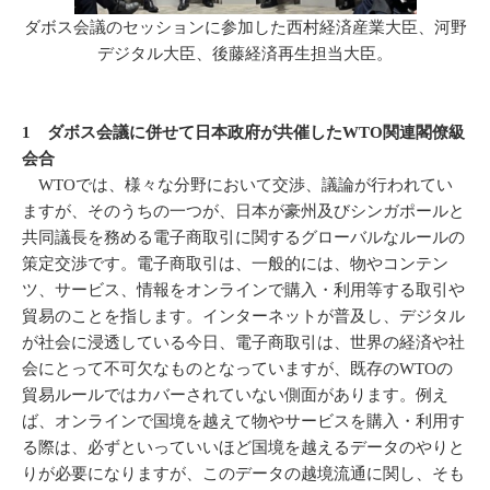
ダボス会議のセッションに参加した西村経済産業大臣、河野
デジタル大臣、後藤経済再生担当大臣。
1 ダボス会議に併せて日本政府が共催したWTO関連閣僚級
会合
WTOでは、様々な分野において交渉、議論が行われてい
ますが、そのうちの一つが、日本が豪州及びシンガポールと
共同議長を務める電子商取引に関するグローバルなルールの
策定交渉です。電子商取引は、一般的には、物やコンテン
ツ、サービス、情報をオンラインで購入・利用等する取引や
貿易のことを指します。インターネットが普及し、デジタル
が社会に浸透している今日、電子商取引は、世界の経済や社
会にとって不可欠なものとなっていますが、既存のWTOの
貿易ルールではカバーされていない側面があります。例え
ば、オンラインで国境を越えて物やサービスを購入・利用す
る際は、必ずといっていいほど国境を越えるデータのやりと
りが必要になりますが、このデータの越境流通に関し、そも