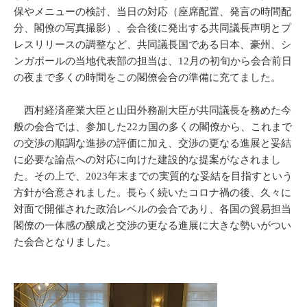
保やメニューの検討、当日の対応（座席配置、発言の時間配
分、閣僚の写真撮影）、会合後に発出する共同議長声明とプ
レスリリースの調整など、共同議長国である日本、豪州、シ
ンガポールの当地代表部の担当は、12月の初旬から会合前日
の夜まで多くの時間をこの閣僚会合の準備に充てました。
西村経済産業大臣と山田外務副大臣が共同議長を務めた今
般の会合では、参加した22カ国の多くの閣僚から、これまで
の交渉の順調な進捗の評価に加え、交渉の更なる進展と妥結
に必要な論点への対応に向けた建設的な提案がなされまし
た。その上で、2023年末までの実質的な妥結を目指すという
方針が合意されました。長らく続いたコロナ禍の後、久々に
対面で開催された政治レベルの会合であり、各国の貿易担当
閣僚の一体感の醸成と交渉の更なる進展に大きな勢いがつい
た会合となりました。