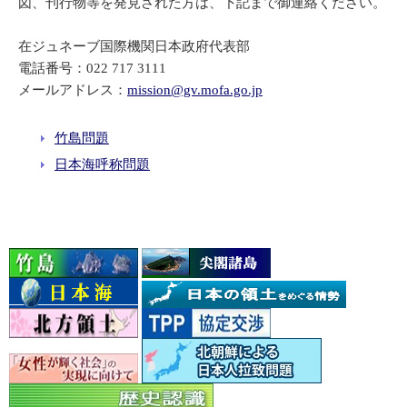
図、刊行物等を発見された方は、下記まで御連絡ください。
在ジュネーブ国際機関日本政府代表部
電話番号：022 717 3111
メールアドレス：
mission@gv.mofa.go.jp
竹島問題
日本海呼称問題