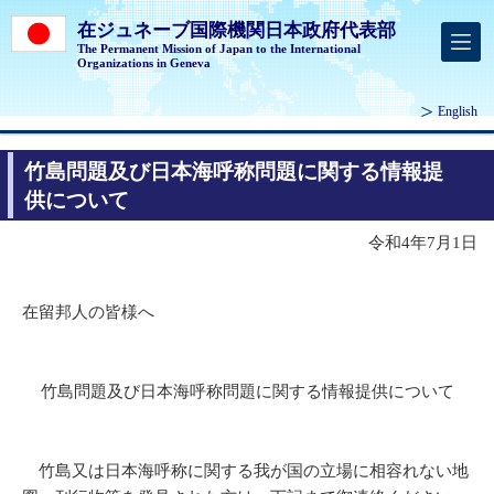
在ジュネーブ国際機関日本政府代表部
The Permanent Mission of Japan to the International
Organizations in Geneva
English
竹島問題及び日本海呼称問題に関する情報提
供について
令和4年7月1日
在留邦人の皆様へ
竹島問題及び日本海呼称問題に関する情報提供について
竹島又は日本海呼称に関する我が国の立場に相容れない地