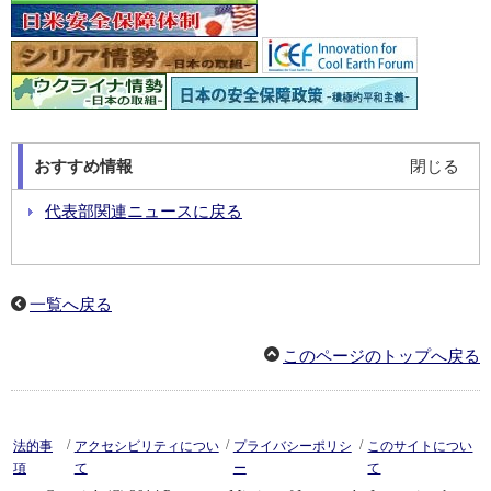
おすすめ情報
閉じる
代表部関連ニュースに戻る
一覧へ戻る
このページのトップへ戻る
/
/
/
法的事
アクセシビリティについ
プライバシーポリシ
このサイトについ
項
て
ー
て